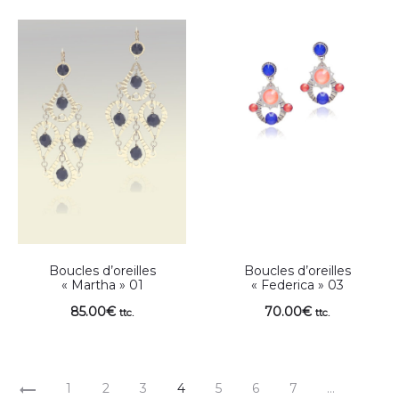
Boucles d’oreilles
Boucles d’oreilles
« Martha » 01
« Federica » 03
85.00
€
70.00
€
ttc.
ttc.
1
2
3
4
5
6
7
…