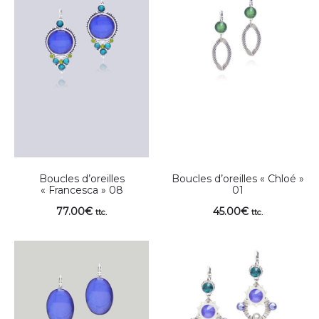
Boucles d’oreilles
Boucles d’oreilles « Chloé »
« Francesca » 08
01
77.00
€
45.00
€
ttc.
ttc.