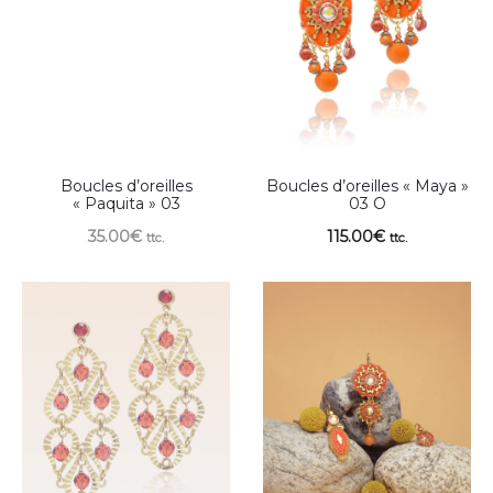
Boucles d’oreilles
Boucles d’oreilles « Maya »
« Paquita » 03
03 O
35.00
€
115.00
€
ttc.
ttc.