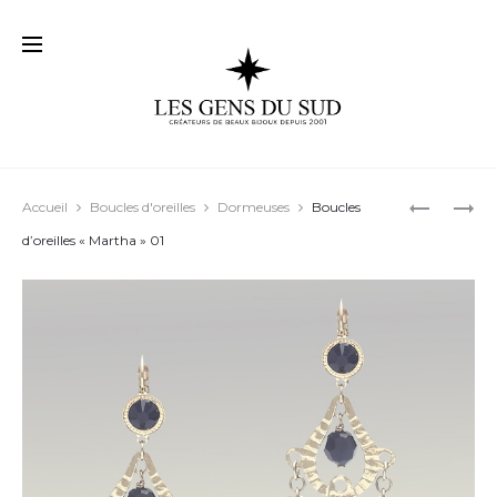
Prod
BOUCLES
BOUCLES
Accueil
Boucles d'oreilles
Dormeuses
Boucles
D’OREILL
D’OREILL
navig
d’oreilles « Martha » 01
« FEDERIC
« DIANA »
03
02