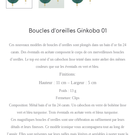
Boucles d’oreilles Ginkoba 01
Ces nouveaux modèles de boucles d’oreilles sont plongés dans un bain d’or fin 24
carats. Des éventails en acétate composent le corps de ces merveilleuses boucles
d’oreilles. Le top est orné d’un cabochon lisse teinté dans notre atelier des mêmes
couleurs que sur les éventails en vert et bleu.
Finitions:
Hauteur : 11 cm – Largeur : 5 cm
Poids : 13 g
Fermeture: Clips
Composition: Métal bain d’or fin 24 carats. Un cabochon en verre de bohème lisse
vert et bleu turquoise. Trois éventails en acétate verts et bleus turquoise.
Ces magnifiques boucles d’oreilles sont une célébration au raffinement par leurs
détails et leurs finesses. Ce modèle iconique vous accompagnera tout au long de
l’année. Elles sont présentes par leurs tailles mais légères et agréables à porter toute la