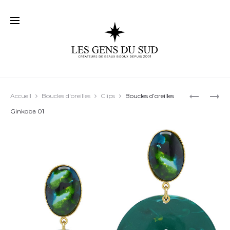
Prod
BOUCLES
BOUCLES
Accueil
Boucles d'oreilles
Clips
Boucles d’oreilles
D’OREILL
D’OREILL
navig
Ginkoba 01
LESLIE
JOAN
02
02