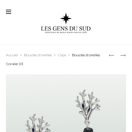
Prod
COLLIER
BOUCLES
Accueil
Boucles d'oreilles
Clips
Boucles d’oreilles
VINTAGE
D’OREILL
navig
Coralie 03
BOHÈME
POP
CHIC
01
01