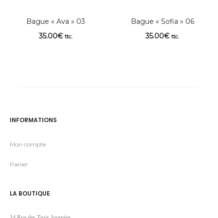
Bague « Ava » 03
Bague « Sofia » 06
35.00
€
35.00
€
ttc.
ttc.
INFORMATIONS
Mon compte
Panier
LA BOUTIQUE
14 Rue des Trois Journées