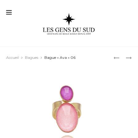
Prod
BAGUE
TOUTES
Accueil
Bagues
Bague « Ava » 06
« MARYLIN
NOS
navig
04
BAGUES…