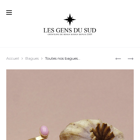
Prod
BAGUE
SONT
Accueil
Bagues
Toutes nos bagues…
« AVA »
AJUSTAB
navig
06