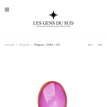
Prod
ET
BAGUE
Accueil
Bagues
Bague « Sofia » 03
MAGNIFI
« LOUNA 
navig
02