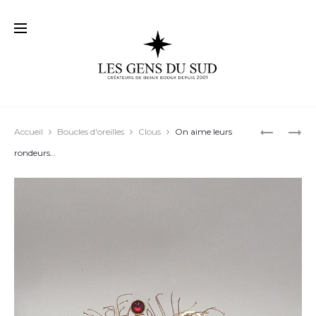
Prod
BOUCLES
ELLES
Accueil
Boucles d'oreilles
Clous
On aime leurs
D’OREILL
SONT
navig
rondeurs…
« DIVINITY
SUPERBE
08