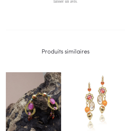
v
laisser un avis.
i
s
Produits similaires