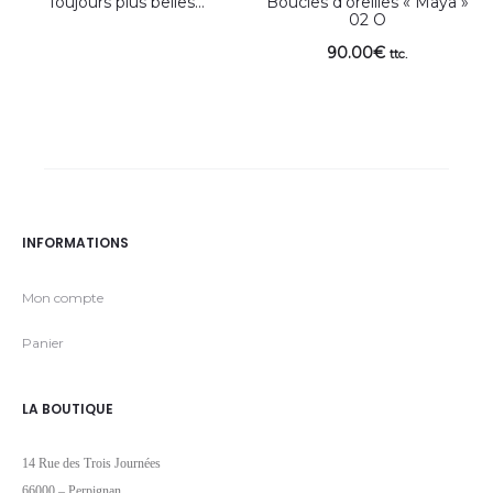
Toujours plus belles…
Boucles d’oreilles « Maya »
02 O
90.00
€
ttc.
INFORMATIONS
Mon compte
Panier
LA BOUTIQUE
14 Rue des Trois Journées
66000 – Perpignan