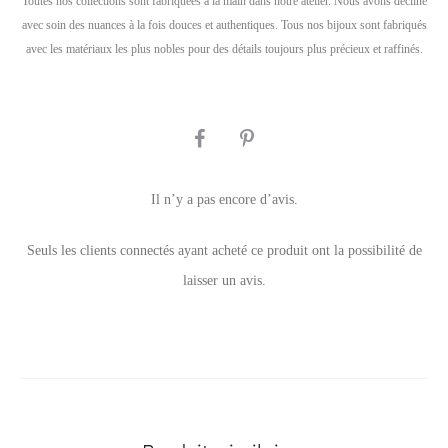
Toutes nos collections sont fabriquées à la main dans notre atelier. Nous avons décliné
avec soin des nuances à la fois douces et authentiques. Tous nos bijoux sont fabriqués
avec les matériaux les plus nobles pour des détails toujours plus précieux et raffinés.
SHARE
Il n’y a pas encore d’avis.
A
Seuls les clients connectés ayant acheté ce produit ont la possibilité de
v
laisser un avis.
i
s