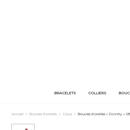
BRACELETS
COLLIERS
BOUCL
Accueil
Boucles d'oreilles
Clous
Boucles d’oreilles « Divinity » 0