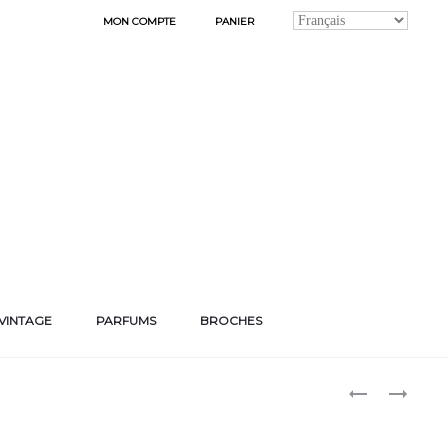
MON COMPTE
PANIER
VINTAGE
PARFUMS
BROCHES
Produ
BOUCLES
ON
D’OREILLES
AIME
naviga
« DIVINITY »
LEURS