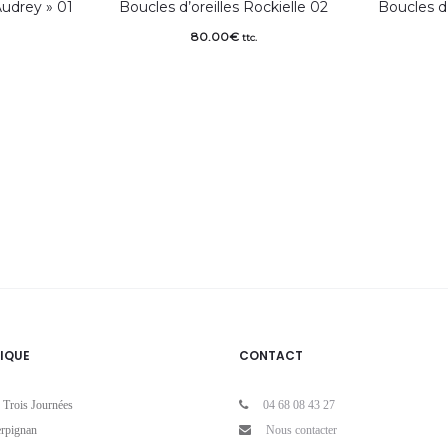
Audrey » 01
Boucles d’oreilles Rockielle 02
Boucles d’
80.00
€
ttc.
IQUE
CONTACT
 Trois Journées
04 68 08 43 27
rpignan
Nous contacter