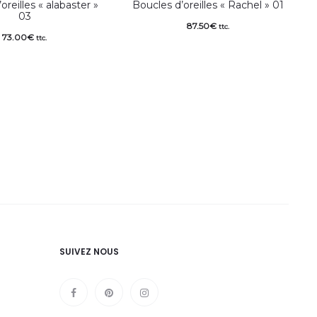
oreilles « alabaster »
Boucles d’oreilles « Rachel » 01
03
87.50
€
ttc.
73.00
€
ttc.
SUIVEZ NOUS