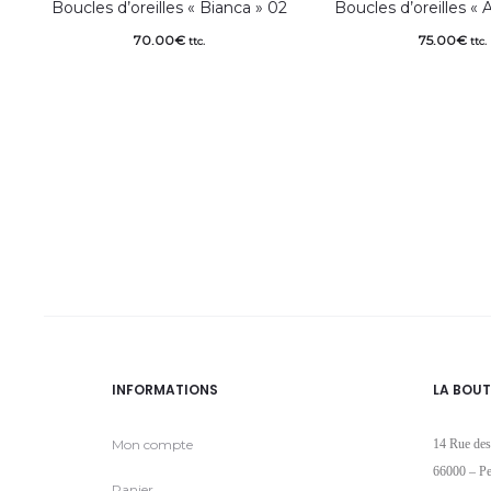
Boucles d’oreilles « Bianca » 02
Boucles d’oreilles « 
70.00
€
75.00
€
ttc.
ttc.
INFORMATIONS
LA BOUT
Mon compte
14 Rue des
66000 – Pe
Panier