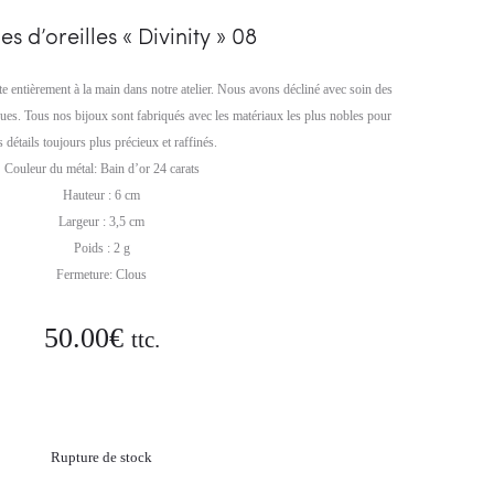
03
RONDEURS…
es d’oreilles « Divinity » 08
ite entièrement à la main dans notre atelier. Nous avons décliné avec soin des
ques. Tous nos bijoux sont fabriqués avec les matériaux les plus nobles pour
s détails toujours plus précieux et raffinés.
Couleur du métal: Bain d’or 24 carats
Hauteur : 6 cm
Largeur : 3,5 cm
Poids : 2 g
Fermeture: Clous
50.00
€
ttc.
Rupture de stock