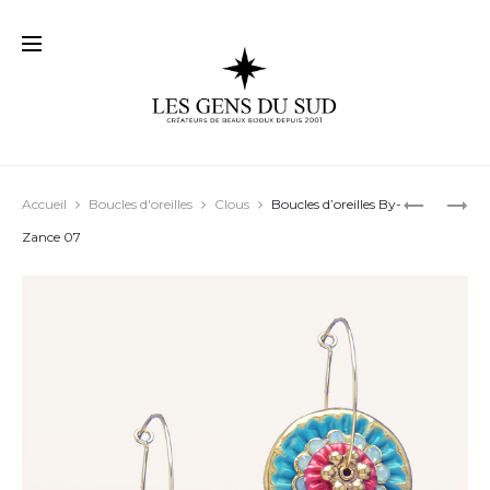
Prod
BOUCLES
BOUCLES
Accueil
Boucles d'oreilles
Clous
Boucles d’oreilles By-
D’OREILL
D’OREILL
navig
Zance 07
LOUISE
YOLAND
05
01