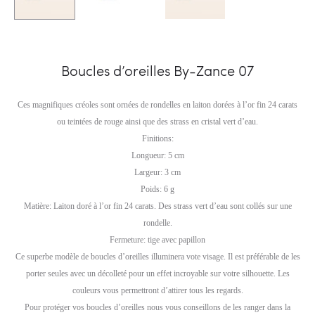
Boucles d’oreilles By-Zance 07
Ces magnifiques créoles sont ornées de rondelles en laiton dorées à l’or fin 24 carats
ou teintées de rouge ainsi que des strass en cristal vert d’eau.
Finitions:
Longueur: 5 cm
Largeur: 3 cm
Poids: 6 g
Matière: Laiton doré à l’or fin 24 carats. Des strass vert d’eau sont collés sur une
rondelle.
Fermeture: tige avec papillon
Ce superbe modèle de boucles d’oreilles illuminera vote visage. Il est préférable de les
porter seules avec un décolleté pour un effet incroyable sur votre silhouette. Les
couleurs vous permettront d’attirer tous les regards.
Pour protéger vos boucles d’oreilles nous vous conseillons de les ranger dans la