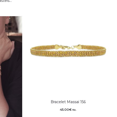
astels…
Bracelet Massaï 156
45.00
€
ttc.