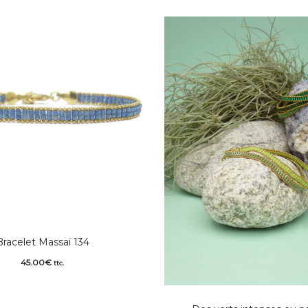
Bracelet Massaï 134
45.00
€
ttc.