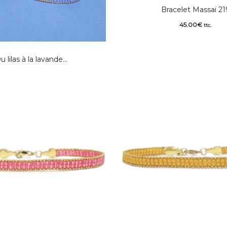
Bracelet Massaï 21
45.00
€
ttc.
u lilas à la lavande…