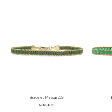
Bracelet Massaï 223
45.00
€
ttc.