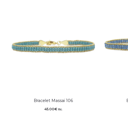
Bracelet Massaï 106
45.00
€
ttc.