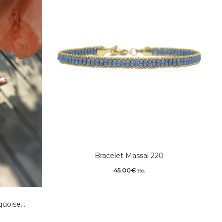
Bracelet Massaï 220
45.00
€
ttc.
quoise…