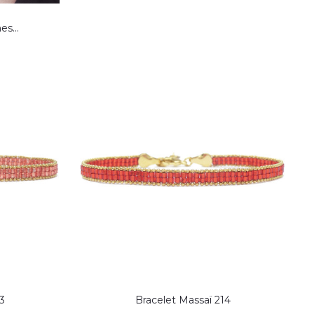
nes…
3
Bracelet Massaï 214