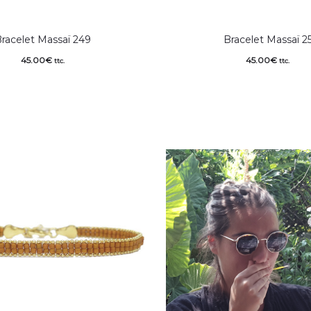
racelet Massaï 249
Bracelet Massaï 2
45.00
€
45.00
€
ttc.
ttc.