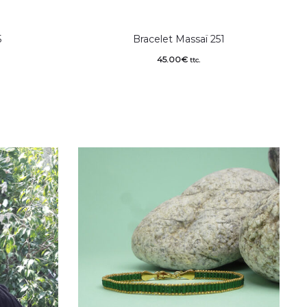
5
Bracelet Massaï 251
45.00
€
ttc.