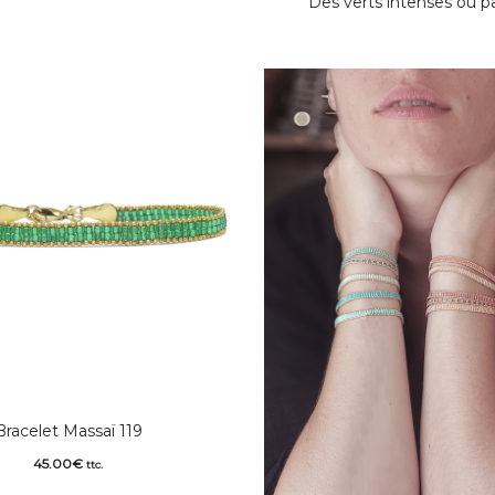
Des verts intenses ou p
Bracelet Massaï 119
45.00
€
ttc.