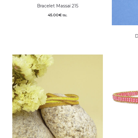
Bracelet Massaï 215
45.00
€
ttc.
D