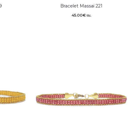
9
Bracelet Massaï 221
45.00
€
ttc.