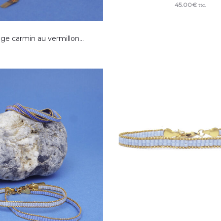
45.00
€
ttc.
ge carmin au vermillon…