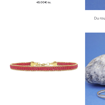
45.00
€
ttc.
Du rou