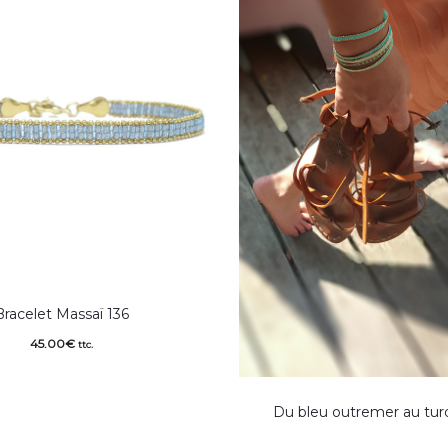
Bracelet Massaï 136
45.00
€
ttc.
Du bleu outremer au tur