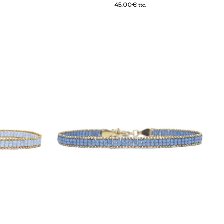
45.00
€
ttc.