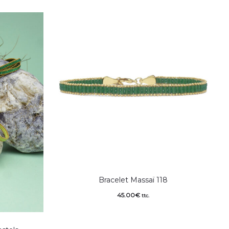
Bracelet Massaï 118
45.00
€
ttc.