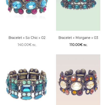
Bracelet « So Chic » 02
Bracelet « Morgane » 03
140.00
€
110.00
€
ttc.
ttc.