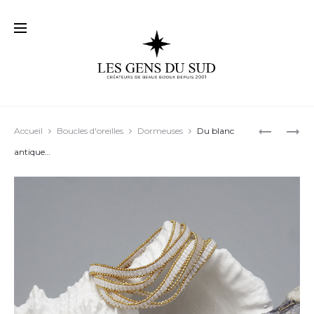
Prod
BOUCLES
AU
Accueil
Boucles d'oreilles
Dormeuses
Du blanc
D’OREILL
BLANC
navig
antique…
« CONSTA
60’S…
01