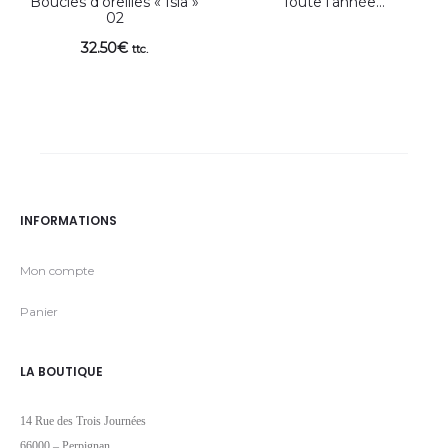
Boucles d’oreilles « Isla »
Toute l’année…
02
32.50
€
ttc.
INFORMATIONS
Mon compte
Panier
LA BOUTIQUE
14 Rue des Trois Journées
66000 – Perpignan