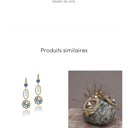
v
laisser un avis.
i
s
Produits similaires