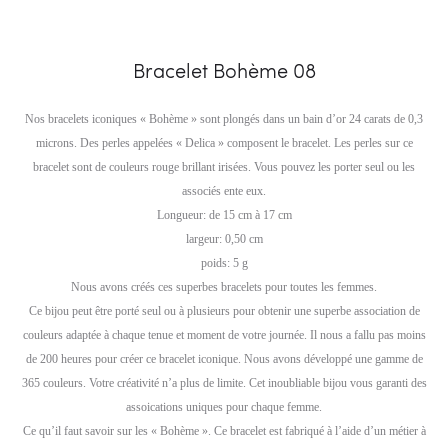
Bracelet Bohème 08
Nos bracelets iconiques « Bohème » sont plongés dans un bain d’or 24 carats de 0,3
microns. Des perles appelées « Delica » composent le bracelet. Les perles sur ce
bracelet sont de couleurs rouge brillant irisées. Vous pouvez les porter seul ou les
associés ente eux.
Longueur: de 15 cm à 17 cm
largeur: 0,50 cm
poids: 5 g
Nous avons créés ces superbes bracelets pour toutes les femmes.
Ce bijou peut être porté seul ou à plusieurs pour obtenir une superbe association de
couleurs adaptée à chaque tenue et moment de votre journée. Il nous a fallu pas moins
de 200 heures pour créer ce bracelet iconique. Nous avons développé une gamme de
365 couleurs. Votre créativité n’a plus de limite. Cet inoubliable bijou vous garanti des
assoications uniques pour chaque femme.
Ce qu’il faut savoir sur les « Bohème ». Ce bracelet est fabriqué à l’aide d’un métier à