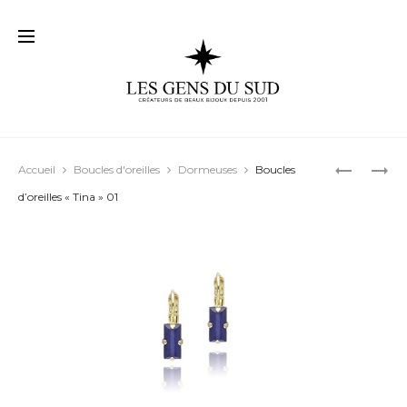
Prod
BOUCLES
TOUJOUR
Accueil
Boucles d'oreilles
Dormeuses
Boucles
D’OREILL
PLUS
navig
d’oreilles « Tina » 01
« MYLA »
BELLES…
01