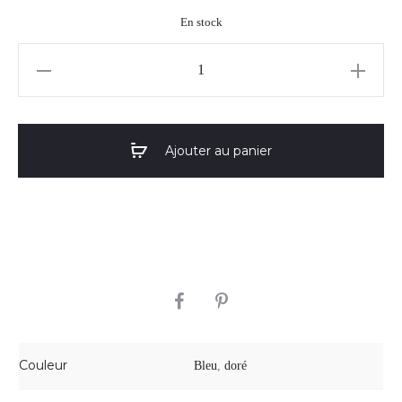
En stock
quantité
de
Boucles
d'oreilles
Ajouter au panier
"Tina"
01
SHARE
Couleur
Bleu
,
doré