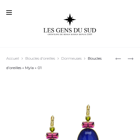
Prod
BOUCLES
BOUCLES
Accueil
Boucles d'oreilles
Dormeuses
Boucles
D’OREILL
D’OREILL
navig
d’oreilles « Myla » 01
« KEREEN
« TINA »
07
01