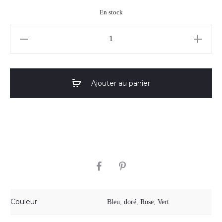
En stock
quantité
de
Boucles
d'oreilles
Ajouter au panier
"Myla"
01
SHARE
Couleur
Bleu
,
doré
,
Rose
,
Vert