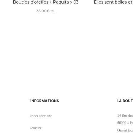
Boucles d’oreilles « Paquita » 03
Elles sont belles e
35.00
€
ttc.
INFORMATIONS
LA BOUT
Mon compte
14 Rue des
66000 – Pe
Panier
Ouvert tou