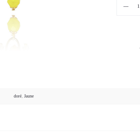
quantité
de
Boucles
d'oreilles
"Mathild
04
doré
,
Jaune