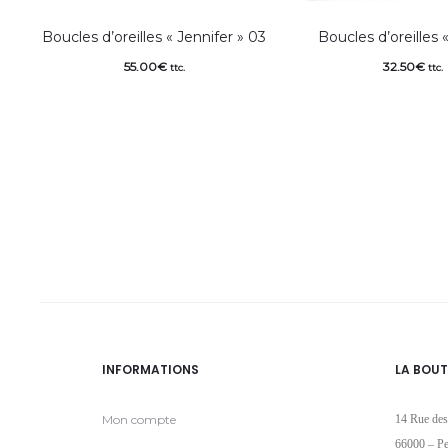
Boucles d’oreilles « Jennifer » 03
Boucles d’oreilles «
55.00
€
32.50
€
ttc.
ttc.
INFORMATIONS
LA BOUT
Mon compte
14 Rue des
66000 – Pe