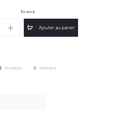
En stock
Ajouter au panier
"
SHARE
FACEBOOK
PINTEREST