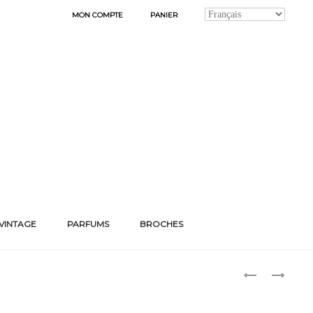
MON COMPTE
PANIER
VINTAGE
PARFUMS
BROCHES
Produ
SIMPLICITÉ…
BOUCLES
D’OREILLES
naviga
« JENNIFER »