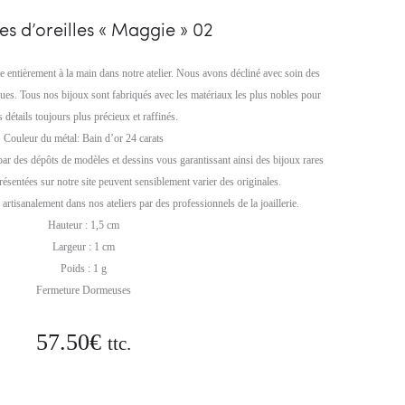
03
es d’oreilles « Maggie » 02
te entièrement à la main dans notre atelier. Nous avons décliné avec soin des
ques. Tous nos bijoux sont fabriqués avec les matériaux les plus nobles pour
s détails toujours plus précieux et raffinés.
Couleur du métal: Bain d’or 24 carats
par des dépôts de modèles et dessins vous garantissant ainsi des bijoux rares
résentées sur notre site peuvent sensiblement varier des originales.
artisanalement dans nos ateliers par des professionnels de la joaillerie.
Hauteur : 1,5 cm
Largeur : 1 cm
Poids : 1 g
Fermeture Dormeuses
57.50
€
ttc.