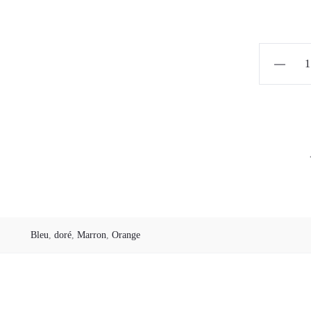
quantité
de
Boucles
d'oreilles
"Maggie
02
Bleu
,
doré
,
Marron
,
Orange