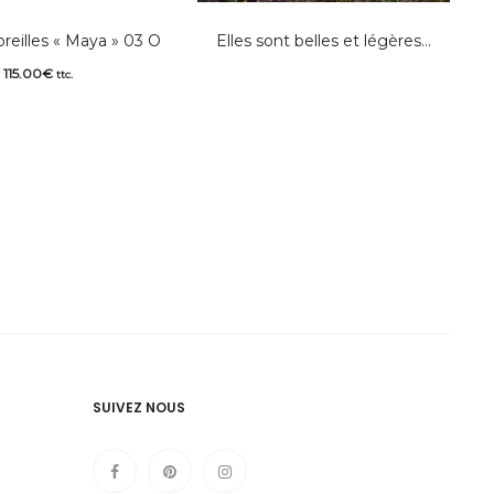
oreilles « Maya » 03 O
Elles sont belles et légères…
115.00
€
ttc.
SUIVEZ NOUS