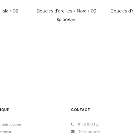
 Isla » 02
Boucles d’oreilles « Nora » 03
Boucles d’
50.00
€
ttc.
IQUE
CONTACT
 Trois Journées
04 68 08 43 27
rpignan
Nous contacter