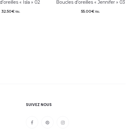
’oreilles « Isla » 02
Boucles d’oreilles « Jennifer » 03
32.50
€
55.00
€
ttc.
ttc.
SUIVEZ NOUS