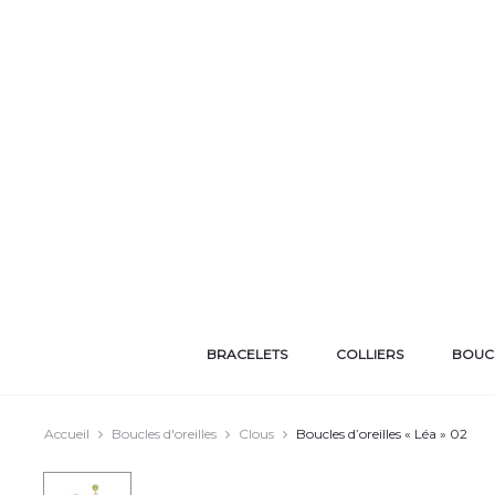
BRACELETS
COLLIERS
BOUCL
Accueil
Boucles d'oreilles
Clous
Boucles d’oreilles « Léa » 02