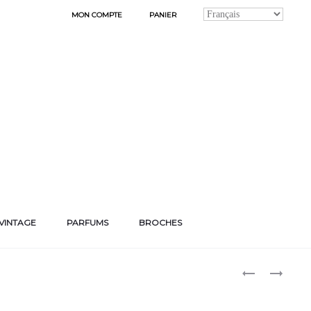
MON COMPTE
PANIER
VINTAGE
PARFUMS
BROCHES
Produ
BOUCLES
DES
D’OREILLES
CLASSIQUES
naviga
« MARTHA »
POUR