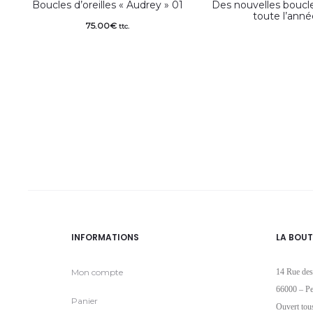
Boucles d’oreilles « Audrey » 01
Des nouvelles boucles
toute l’ann
75.00
€
ttc.
INFORMATIONS
LA BOUT
Mon compte
14 Rue des
66000 – Pe
Panier
Ouvert tou