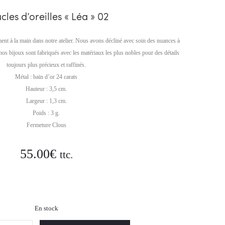
02
VOS
cles d’oreilles « Léa » 02
OREILLES…
ment à la main dans notre atelier. Nous avons décliné avec soin des nuances à
nos bijoux sont fabriqués avec les matériaux les plus nobles pour des détails
toujours plus précieux et raffinés.
Métal : bain d’or 24 carats
Hauteur : 3,5 cm.
Largeur : 1,3 cm.
Poids : 3 g.
Fermeture Clous
55.00
€
ttc.
En stock