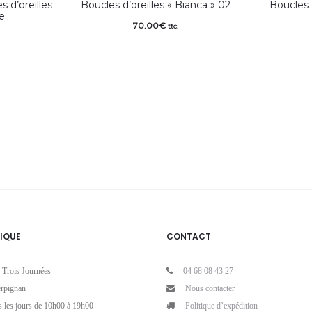
 d’oreilles
Boucles d’oreilles « Bianca » 02
Boucles d
ée…
70.00
€
ttc.
IQUE
CONTACT
 Trois Journées
04 68 08 43 27
rpignan
Nous contacter
s les jours de 10h00 à 19h00
Politique d’expédition