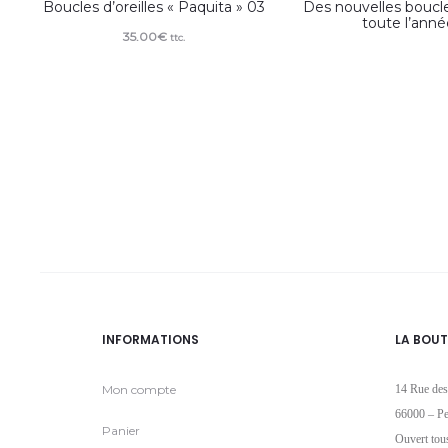
Boucles d’oreilles « Paquita » 03
Des nouvelles boucles
toute l’ann
35.00
€
ttc.
INFORMATIONS
LA BOUT
Mon compte
14 Rue des
66000 – Pe
Panier
Ouvert tou