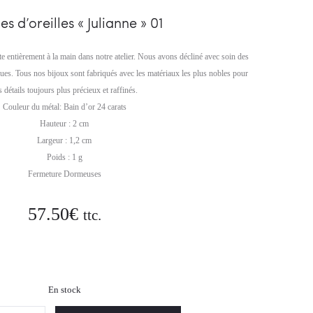
05
03
es d’oreilles « Julianne » 01
ite entièrement à la main dans notre atelier. Nous avons décliné avec soin des
ques. Tous nos bijoux sont fabriqués avec les matériaux les plus nobles pour
s détails toujours plus précieux et raffinés.
Couleur du métal: Bain d’or 24 carats
Hauteur : 2 cm
Largeur : 1,2 cm
Poids : 1 g
Fermeture Dormeuses
57.50
€
ttc.
En stock