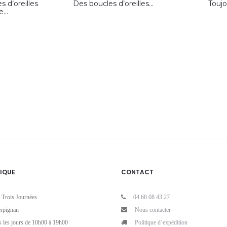
 d’oreilles
Des boucles d’oreilles…
Toujo
ée…
IQUE
CONTACT
 Trois Journées
04 68 08 43 27
rpignan
Nous contacter
s les jours de 10h00 à 19h00
Politique d’expédition