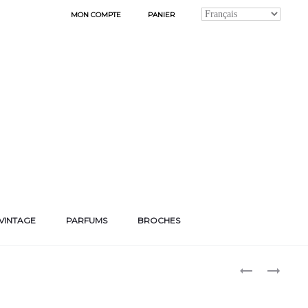
MON COMPTE
PANIER
VINTAGE
PARFUMS
BROCHES
Produ
BOUCLES
BOUCLES
D’OREILLES
D’OREILLES
naviga
« KIRSTEN »
« DREW »