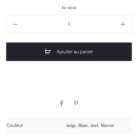
En stock
quantité
de
Boucles
d'oreilles
Ajouter au panier
"Jane"
03
SHARE
Couleur
beige
,
Blanc
,
doré
,
Marron