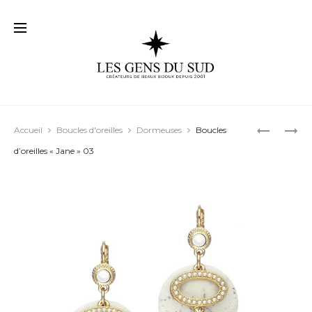
Prod
BOUCLES
TOUJOUR
Accueil
Boucles d'oreilles
Dormeuses
Boucles
D’OREILL
PLUS
navig
d’oreilles « Jane » 03
« EMILY »
DE
01
DÉTAILS…