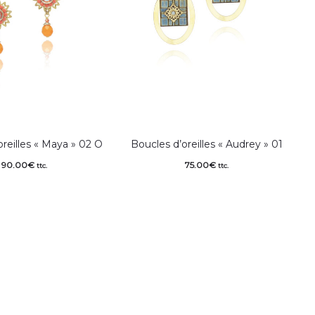
oreilles « Maya » 02 O
Boucles d’oreilles « Audrey » 01
90.00
€
75.00
€
ttc.
ttc.