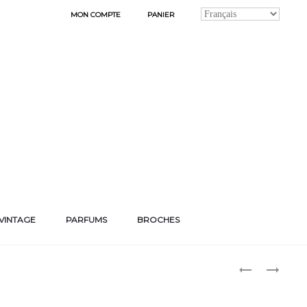
MON COMPTE
PANIER
VINTAGE
PARFUMS
BROCHES
Produ
BOUCLES
BOUCLES
D’OREILLES
D’OREILLES
naviga
HENRIETTE
JANINE