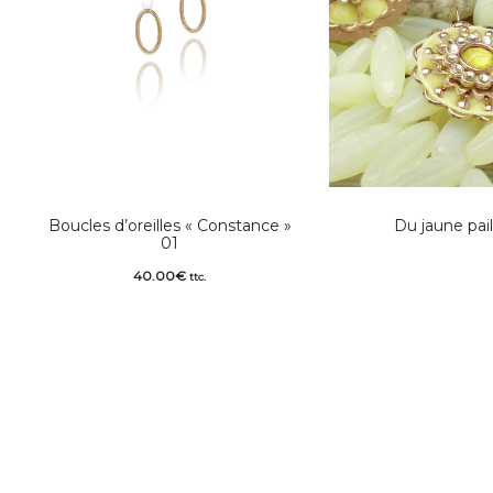
Boucles d’oreilles « Constance »
Du jaune pail
01
40.00
€
ttc.