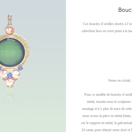
Boucl
Ces boucles d’oreilles dorées à l’or
cabochon lisse en verre peint à la m
Strass en cristal,
Pour ce modèle de boucles d’oreill
métal, ensuite nous le sculptons 
moulage il n’y plus de trace de cett
nous avons la pièce en métal (étain
sur le support en métal, la galvanisa
24 carats pour obtenir notre doré et 