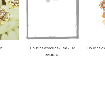
le…
Boucles d’oreilles « Isla » 02
Boucles d’
32.50
€
ttc.