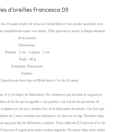
01
01
es d’oreilles Francesca 09
 fin 24 carats ornées de strass en Cristal bleu et rose poudré associées à un
ain complèteront toutes vos tenues. Elles peuvent se porter à chaque moment
de la journée.
Dimensions:
Hauteur : 5 cm – Largeur : 3 cm
Poids : 06 g
Fermeture: Dormeuses
Finition:
 Cabochon en verre lisse et Métal doré à l’or fin 24 carats
…
es, il y a 6 étapes de fabrication. On commence par dessiner le support en
dans de la cire qu’on appelle « cire perdue » car à la fin du processus de
e sculpture en cire qui a fondue lors de la fabrication du moule. Une fois que
, laiton etc.) nous soudons une dormeuse, un clou ou un clip. Dernière étape
tion qui peut être de différentes couleurs. Nous utilisons 0,3 microns d’or fin
10 microns d’argent pour notre couleur argentée. De retour dans notre atelier