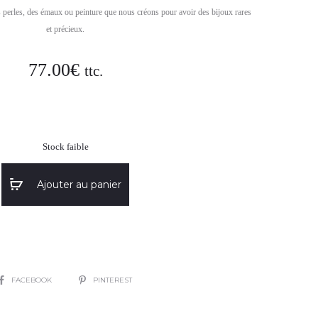
s perles, des émaux ou peinture que nous créons pour avoir des bijoux rares
et précieux.
77.00
€
ttc.
Stock faible
Ajouter au panier
SHARE
FACEBOOK
PINTEREST