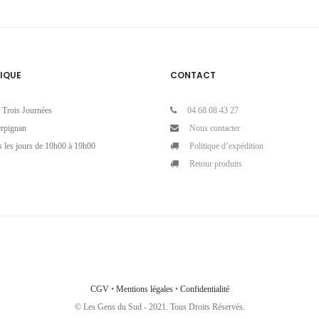
IQUE
CONTACT
 Trois Journées
04 68 08 43 27
rpignan
Nous contacter
s les jours de 10h00 à 19h00
Politique d’expédition
Retour produits
CGV
•
Mentions légales
•
Confidentialité
© Les Gens du Sud - 2021. Tous Droits Réservés.