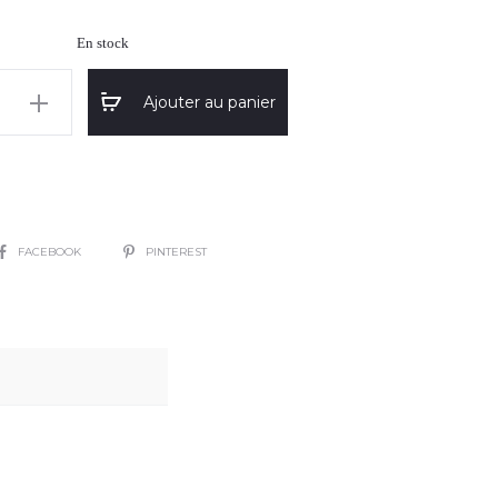
En stock
Ajouter au panier
ca"
SHARE
FACEBOOK
PINTEREST