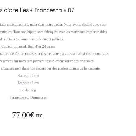
02
05
s d’oreilles « Francesca » 07
faite entièrement à la main dans notre atelier. Nous avons décliné avec soin
hentiques. Tous nos bijoux sont fabriqués avec les matériaux les plus nobles
des détails toujours plus précieux et raffinés.
Couleur du métal: Bain d’or 24 carats
par des dépôts de modèles et dessins vous garantissant ainsi des bijoux rares
résentées sur notre site peuvent sensiblement varier des originales.
artisanalement dans nos ateliers par des professionnels de la joaillerie.
Hauteur : 5 cm
Largeur : 3 cm
Poids : 6 g
Fermeture sur Dormeuses
77.00
€
ttc.