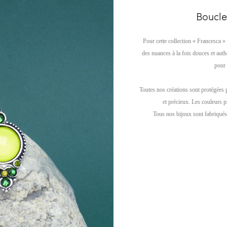
Boucle
Pour cette collection « Francesca » 
des nuances à la fois douces et aut
pour 
Toutes nos créations sont protégées 
et précieux. Les couleurs p
Tous nos bijoux sont fabriqués 