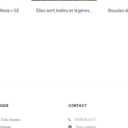
 Nora » 03
Elles sont belles et légères…
Boucles d’
IQUE
CONTACT
 Trois Journées
04 68 08 43 27
rpignan
Nous contacter