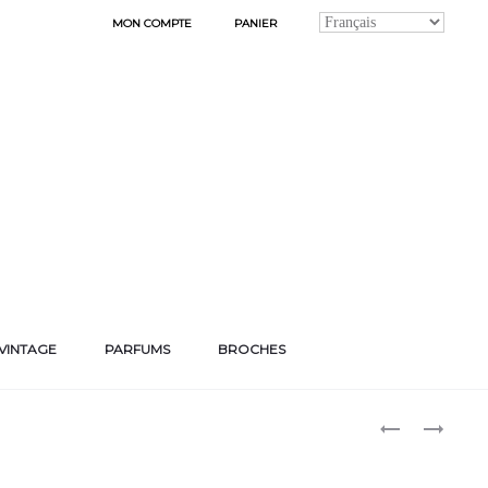
MON COMPTE
PANIER
VINTAGE
PARFUMS
BROCHES
Produ
BOUCLES
BOUCLES
D’OREILLES
D’OREILLES
naviga
« FLORENCE 
« ALICE »