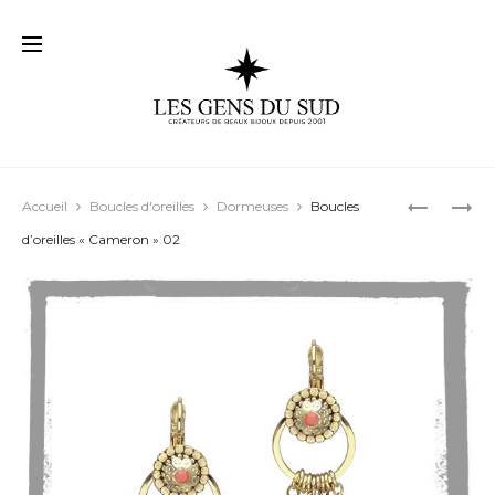
Prod
POUR
BOUCLES
Accueil
Boucles d'oreilles
Dormeuses
Boucles
DES
D’OREILL
navig
d’oreilles « Cameron » 02
BOUCLES
« DREW »
D’OREILL
01
ORIGINA