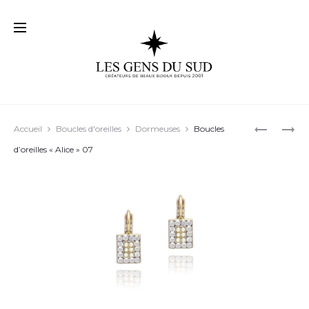
Prod
BOUCLES
BOUCLES
Accueil
Boucles d'oreilles
Dormeuses
Boucles
D’OREILL
D’OREILL
navig
d’oreilles « Alice » 07
« MERYL »
« GAYA »
17
03