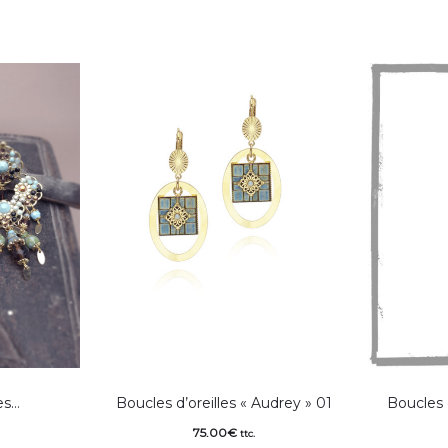
es…
Boucles d’oreilles « Audrey » 01
Boucles d
75.00
€
ttc.