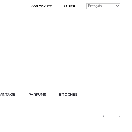
MON COMPTE
PANIER
VINTAGE
PARFUMS
BROCHES
Produ
BOUCLES
DES
D’OREILLES
BRELOQUES
naviga
« BETTE »