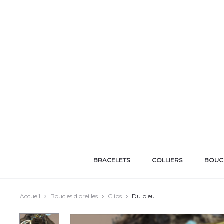
BRACELETS
COLLIERS
BOUCL
Accueil
Boucles d'oreilles
Clips
Du bleu…