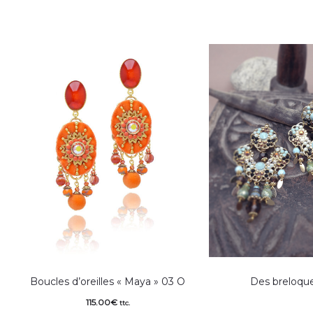
Boucles d’oreilles « Maya » 03 O
Des breloqu
115.00
€
ttc.