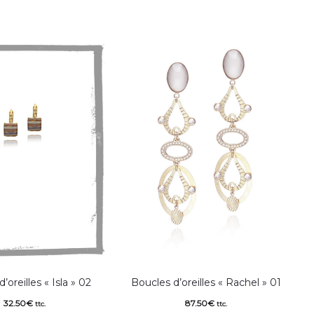
’oreilles « Isla » 02
Boucles d’oreilles « Rachel » 01
32.50
€
87.50
€
ttc.
ttc.