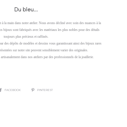
01
Du bleu…
nt à la main dans notre atelier. Nous avons décliné avec soin des nuances à la
os bijoux sont fabriqués avec les matériaux les plus nobles pour des détails
toujours plus précieux et raffinés.
par des dépôts de modèles et dessins vous garantissant ainsi des bijoux rares
résentées sur notre site peuvent sensiblement varier des originales.
artisanalement dans nos ateliers par des professionnels de la joaillerie.
SHARE
FACEBOOK
PINTEREST