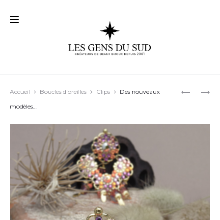
Prod
BOUCLES
TOUTE
Accueil
Boucles d'oreilles
Clips
Des nouveaux
D’OREILL
L’ANNÉE…
navig
modèles…
« CHARLIZ
01