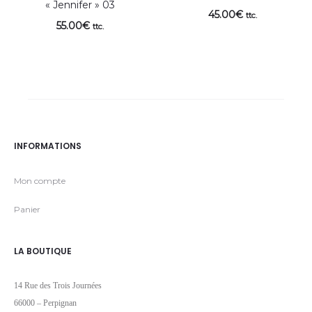
« Jennifer » 03
45.00
€
ttc.
55.00
€
ttc.
INFORMATIONS
Mon compte
Panier
LA BOUTIQUE
14 Rue des Trois Journées
66000 – Perpignan