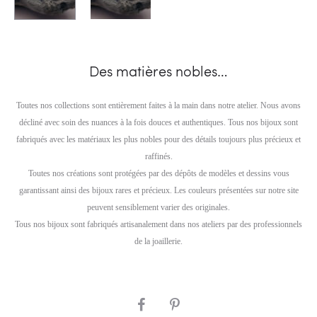
Des matières nobles…
Toutes nos collections sont entièrement faites à la main dans notre atelier. Nous avons
décliné avec soin des nuances à la fois douces et authentiques. Tous nos bijoux sont
fabriqués avec les matériaux les plus nobles pour des détails toujours plus précieux et
raffinés.
Toutes nos créations sont protégées par des dépôts de modèles et dessins vous
garantissant ainsi des bijoux rares et précieux. Les couleurs présentées sur notre site
peuvent sensiblement varier des originales.
Tous nos bijoux sont fabriqués artisanalement dans nos ateliers par des professionnels
de la joaillerie.
SHARE