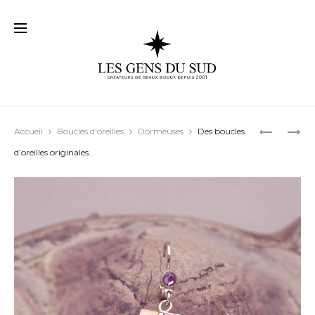
Prod
BOUCLES
POUR
Accueil
Boucles d'oreilles
Dormeuses
Des boucles
D’OREILL
CHAQUE
navig
d’oreilles originales…
« BROOKL
JOUR
03
DE
L’ANNÉE…