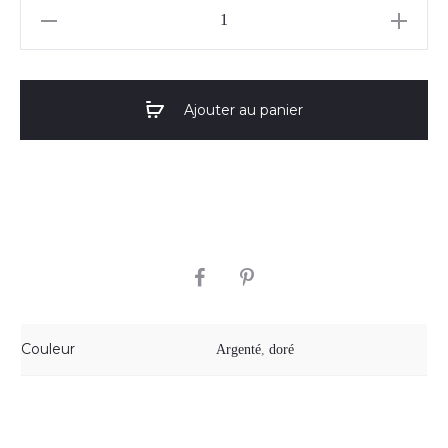
quantité
de
Collier
"Siena"
Ajouter au panier
05
SHARE
Couleur
Argenté
,
doré