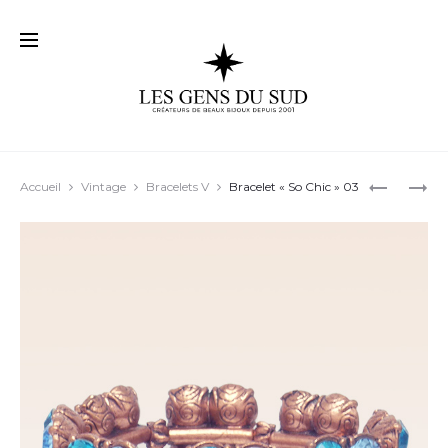
Prod
BRACELE
BOUCLES
Accueil
Vintage
Bracelets V
Bracelet « So Chic » 03
« MORGA
D’OREILL
navig
02
MERYL
21