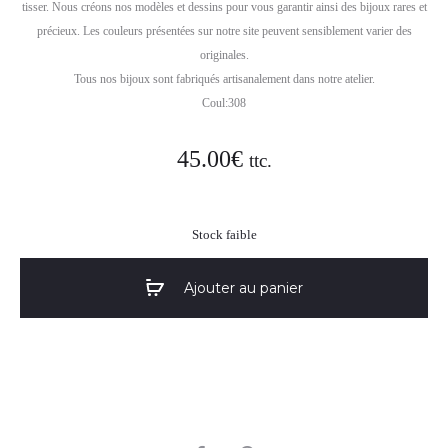
tisser. Nous créons nos modèles et dessins pour vous garantir ainsi des bijoux rares et
précieux. Les couleurs présentées sur notre site peuvent sensiblement varier des
originales.
Tous nos bijoux sont fabriqués artisanalement dans notre atelier.
Coul:308
45.00
€
ttc.
Stock faible
Ajouter au panier