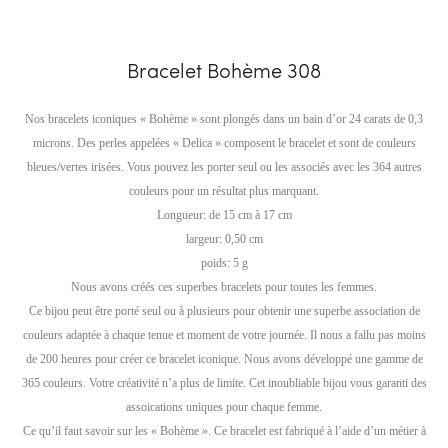
Bracelet Bohème 308
Nos bracelets iconiques « Bohème » sont plongés dans un bain d’or 24 carats de 0,3
microns. Des perles appelées « Delica » composent le bracelet et sont de couleurs
bleues/vertes irisées. Vous pouvez les porter seul ou les associés avec les 364 autres
couleurs pour un résultat plus marquant.
Longueur: de 15 cm à 17 cm
largeur: 0,50 cm
poids: 5 g
Nous avons créés ces superbes bracelets pour toutes les femmes.
Ce bijou peut être porté seul ou à plusieurs pour obtenir une superbe association de
couleurs adaptée à chaque tenue et moment de votre journée. Il nous a fallu pas moins
de 200 heures pour créer ce bracelet iconique. Nous avons développé une gamme de
365 couleurs. Votre créativité n’a plus de limite. Cet inoubliable bijou vous garanti des
assoications uniques pour chaque femme.
Ce qu’il faut savoir sur les « Bohème ». Ce bracelet est fabriqué à l’aide d’un métier à