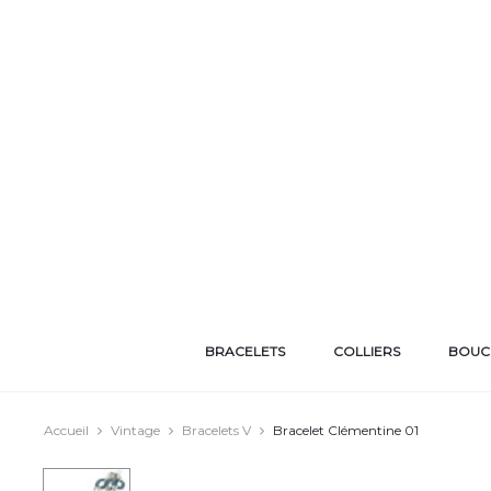
BRACELETS
COLLIERS
BOUCL
Accueil
Vintage
Bracelets V
Bracelet Clémentine 01