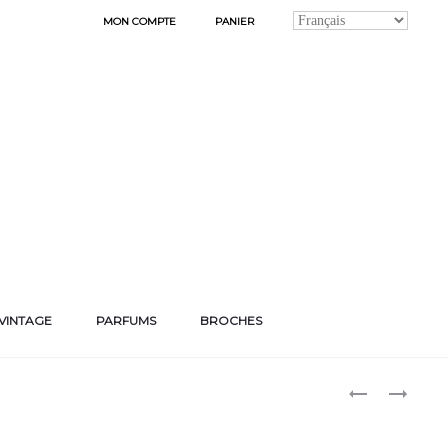
MON COMPTE
PANIER
VINTAGE
PARFUMS
BROCHES
Produ
BRACELET
BRACELET
FARAH
ROCKY
naviga
07
QUEEN