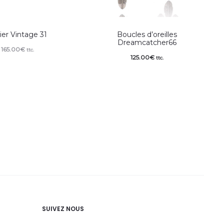
lier Vintage 31
Boucles d’oreilles
Dreamcatcher66
165.00
€
ttc.
125.00
€
ttc.
SUIVEZ NOUS