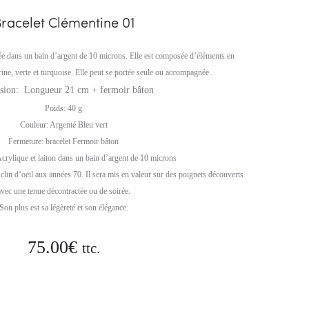
06
racelet Clémentine 01
gée dans un bain d’argent de 10 microns. Elle est composée d’éléments en
ine, verte et turquoise. Elle peut se portée seule ou accompagnée.
ion: Longueur 21 cm + fermoir bâton
Poids: 40 g
Couleur: Argenté Bleu vert
Fermeture: bracelet Fermoir bâton
crylique et laiton dans un bain d’argent de 10 microns
clin d’oeil aux années 70. Il sera mis en valeur sur des poignets découverts
avec une tenue décontractée ou de soirée.
Son plus est sa légèreté et son élégance.
75.00
€
ttc.