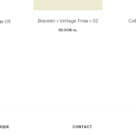
Bracelet « Vintage Frida » 02
Col
ge 09
95.00
€
ttc.
IQUE
CONTACT