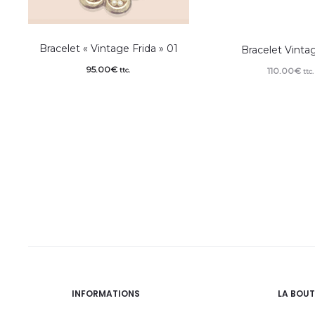
Bracelet « Vintage Frida » 01
Bracelet Vinta
95.00
€
110.00
€
ttc.
ttc.
INFORMATIONS
LA BOUT