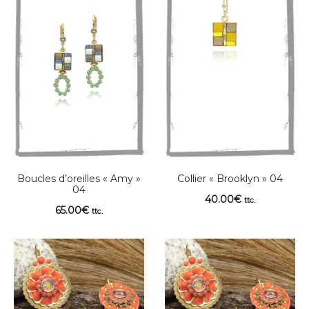
Boucles d’oreilles « Amy »
Collier « Brooklyn » 04
04
40.00
€
ttc.
65.00
€
ttc.