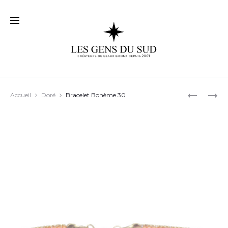
Prod
BRACELE
DES
Accueil
Doré
Bracelet Bohème 30
BOHÈME
COULEUR
navig
28
INTEMPO