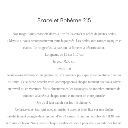
Bracelet Bohème 215
Nos magnifiques bracelets dorés à l’or fin 24 carats et ornés de petites perles
« Miyuki », vous accompagneront toute la journée. Les perles sont rouges opaques et
claires. Le rouge c’est la passion, la force et la détermination.
Longueur: de 15 cm à 17 cm
largeur: 0,50 cm
poids: 5 g
Nous avons développé une gamme de 365 couleurs pour que votre créativité n’ai pas
de limite. Ce superbe bracelet vous accompagnera à chaque moment que vous soyez
au travail ou en vacances. Vous obtiendrez en les associants de superbes nuances de
couleurs adaptées à chaque tenue et moment de votre journée.
Ce qu’il faut savoir sur les « Bohème »:
Ce bracelet est fabriqué avec un métier à tisser et il est fixé sur une chaîne
préalablement plongée dans un bain d’or 24 carats. Il faut un peu plus de 1H30 pour
terminer ce bijou. Nous créons chaque modèle et dessin pour vous garantir des bijoux