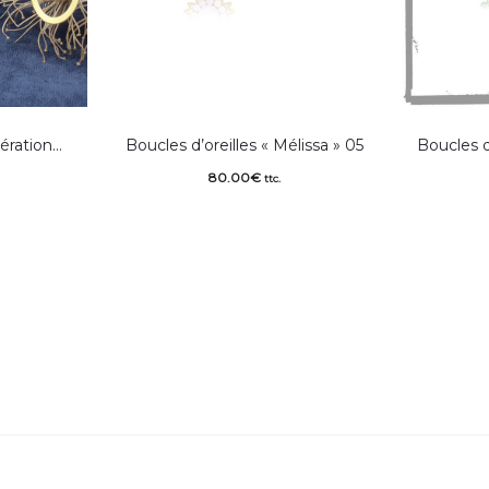
ération…
Boucles d’oreilles « Mélissa » 05
Boucles d
80.00
€
ttc.