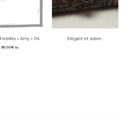
’oreilles « Amy » 04
Elégant et sobre…
65.00
€
ttc.