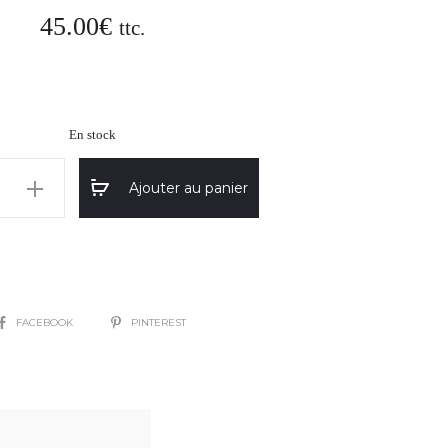
45.00
€
ttc.
En stock
Ajouter au panier
e
SHARE
FACEBOOK
PINTEREST