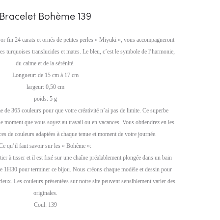
Bracelet Bohème 139
or fin 24 carats et ornés de petites perles « Miyuki », vous accompagneront
ues turquoises translucides et mates. Le bleu, c’est le symbole de l’harmonie,
du calme et de la sérénité.
Longueur: de 15 cm à 17 cm
largeur: 0,50 cm
poids: 5 g
e 365 couleurs pour que votre créativité n’ai pas de limite. Ce superbe
e moment que vous soyez au travail ou en vacances. Vous obtiendrez en les
ces de couleurs adaptées à chaque tenue et moment de votre journée.
Ce qu’il faut savoir sur les « Bohème »:
ier à tisser et il est fixé sur une chaîne préalablement plongée dans un bain
s de 1H30 pour terminer ce bijou. Nous créons chaque modèle et dessin pour
cieux. Les couleurs présentées sur notre site peuvent sensiblement varier des
originales.
Coul: 139