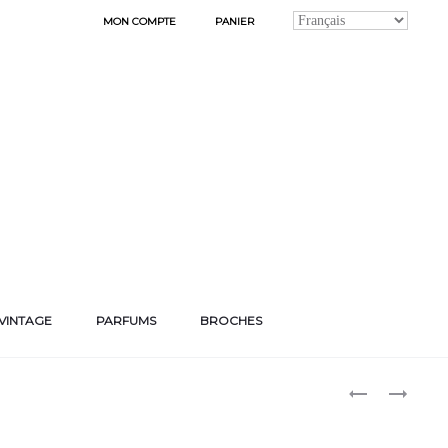
MON COMPTE
PANIER
VINTAGE
PARFUMS
BROCHES
Produ
BRACELET
BRACELET
BOHÈME
BOHÈME
naviga
100
103