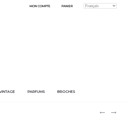
MON COMPTE
PANIER
VINTAGE
PARFUMS
BROCHES
Produ
BOUCLES
BOUCLES
D’OREILLES
D’OREILLES
naviga
« RITA »
« MYRIAM »