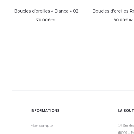
Boucles d’oreilles « Bianca » 02
Boucles d’oreilles R
70.00
€
80.00
€
ttc.
ttc.
INFORMATIONS
LA BOUT
Mon compte
14 Rue des
66000 – Pe