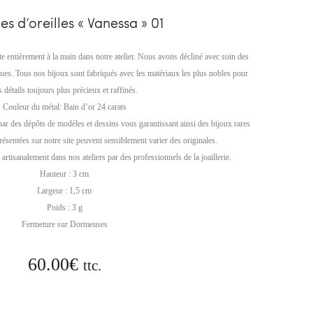
05
03
es d’oreilles « Vanessa » 01
te entièrement à la main dans notre atelier. Nous avons décliné avec soin des
ques. Tous nos bijoux sont fabriqués avec les matériaux les plus nobles pour
s détails toujours plus précieux et raffinés.
Couleur du métal: Bain d’or 24 carats
par des dépôts de modèles et dessins vous garantissant ainsi des bijoux rares
résentées sur notre site peuvent sensiblement varier des originales.
artisanalement dans nos ateliers par des professionnels de la joaillerie.
Hauteur : 3 cm
Largeur : 1,5 cm
Poids : 3 g
Fermeture sur Dormeuses
60.00
€
ttc.