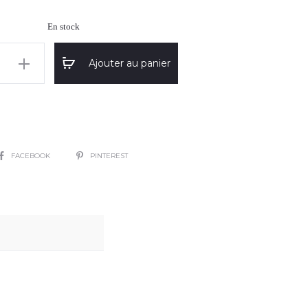
En stock
Ajouter au panier
"
SHARE
FACEBOOK
PINTEREST