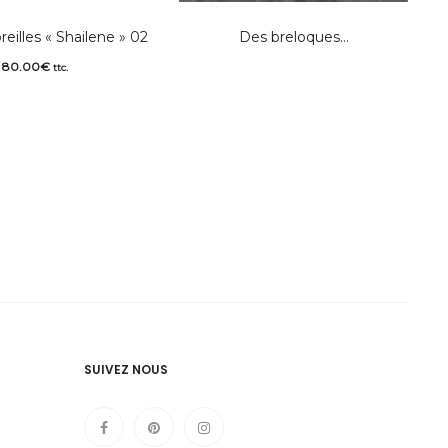
reilles « Shailene » 02
Des breloques…
80.00
€
ttc.
SUIVEZ NOUS