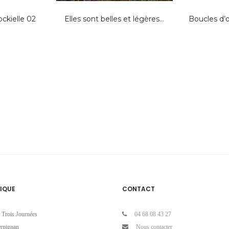
ockielle 02
Elles sont belles et légères…
Boucles d’o
IQUE
CONTACT
 Trois Journées
04 68 08 43 27
rpignan
Nous contacter