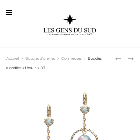
Prod
BOUCLES
BOUCLES
Accueil
Boucles d'oreilles
Dormeuses
Boucles
D’OREILL
D’OREILL
navig
d’oreilles « Ursula » 03
« VIVIEN »
« SHARON
01
02