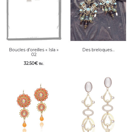
Boucles d’oreilles « Isla »
Des breloques…
02
32.50
€
ttc.