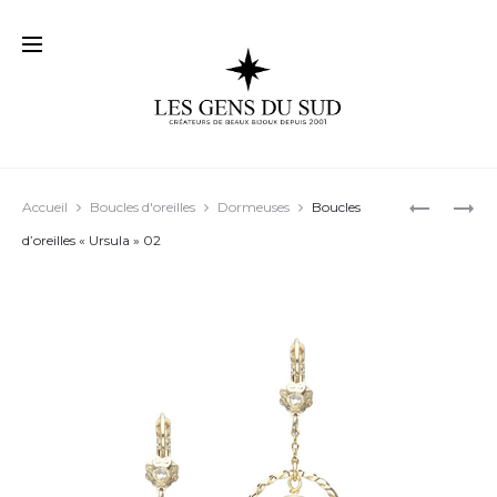
Prod
BOUCLES
ELLES
Accueil
Boucles d'oreilles
Dormeuses
Boucles
D’OREILL
SONT
navig
d’oreilles « Ursula » 02
« DAKOTA
BELLES…
03