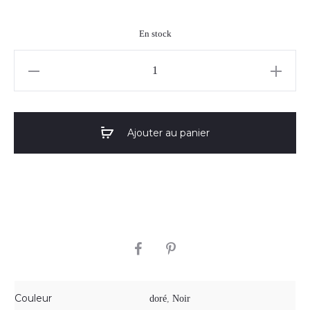
En stock
quantité
de
Boucles
d'oreilles
Ajouter au panier
"Stella"
07
SHARE
Couleur
doré
,
Noir