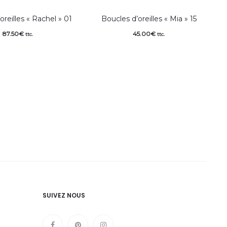
oreilles « Rachel » 01
Boucles d’oreilles « Mia » 15
87.50
€
45.00
€
ttc.
ttc.
SUIVEZ NOUS