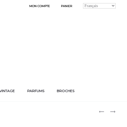
MON COMPTE
PANIER
VINTAGE
PARFUMS
BROCHES
Produ
BOUCLES
BOUCLES
D’OREILLES
D’OREILLES
naviga
« ROXY »
« ROXY »