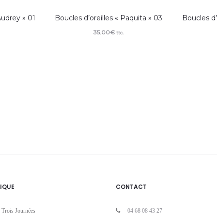
Audrey » 01
Boucles d’oreilles « Paquita » 03
Boucles d’
35.00
€
ttc.
IQUE
CONTACT
 Trois Journées
04 68 08 43 27