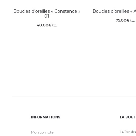
Boucles d’oreilles « Constance »
Boucles d’oreilles « 
01
75.00
€
ttc.
40.00
€
ttc.
INFORMATIONS
LA BOUT
Mon compte
14 Rue des