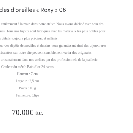
05
07
les d’oreilles « Roxy » 06
e entièrement à la main dans notre atelier. Nous avons décliné avec soin des
ques. Tous nos bijoux sont fabriqués avec les matériaux les plus nobles pour
s détails toujours plus précieux et raffinés.
par des dépôts de modèles et dessins vous garantissant ainsi des bijoux rares
résentées sur notre site peuvent sensiblement varier des originales.
artisanalement dans nos ateliers par des professionnels de la joaillerie.
Couleur du métal: Bain d’or 24 carats
Hauteur : 7 cm
Largeur : 2,5 cm
Poids : 10 g
Fermeture: Clips
70.00
€
ttc.