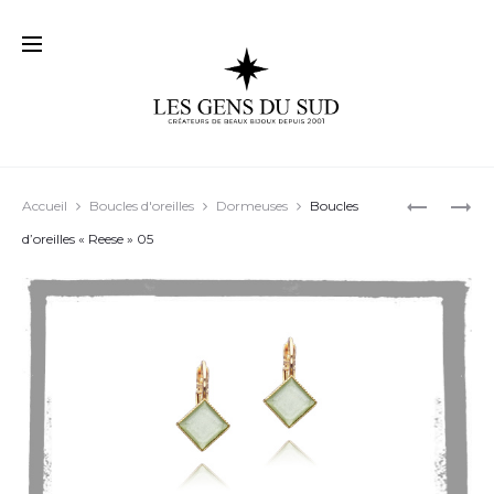
Prod
BOUCLES
BOUCLES
Accueil
Boucles d'oreilles
Dormeuses
Boucles
D’OREILL
D’OREILL
navig
d’oreilles « Reese » 05
« ROSSI »
« MAGGIE
02
03