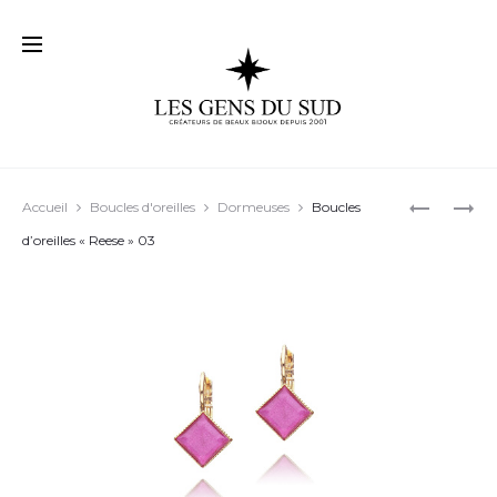
Prod
BOUCLES
BOUCLES
Accueil
Boucles d'oreilles
Dormeuses
Boucles
D’OREILL
D’OREILL
navig
d’oreilles « Reese » 03
« ROBIN »
« EMMANU
01
04