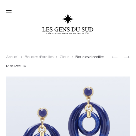
Prod
BOUCLES
BOUCLES
Accueil
Boucles d'oreilles
Clous
Boucles d’oreilles
D’OREILL
D’OREILL
navig
Miss Peel 16
CRAZY
CRAZY
SIXTIES
SIXTIES
77
08