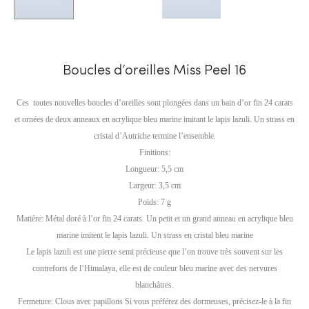
Boucles d’oreilles Miss Peel 16
Ces toutes nouvelles boucles d’oreilles sont plongées dans un bain d’or fin 24 carats
et ornées de deux anneaux en acrylique bleu marine imitant le lapis lazuli. Un strass en
cristal d’Autriche termine l’ensemble.
Finitions:
Longueur: 5,5 cm
Largeur: 3,5 cm
Poids: 7 g
Matière: Métal doré à l’or fin 24 carats. Un petit et un grand anneau en acrylique bleu
marine imitent le lapis lazuli. Un strass en cristal bleu marine
Le lapis lazuli est une pierre semi précieuse que l’on trouve très souvent sur les
contreforts de l’Himalaya, elle est de couleur bleu marine avec des nervures
blanchâtres.
Fermeture: Clous avec papillons Si vous préférez des dormeuses, précisez-le à la fin