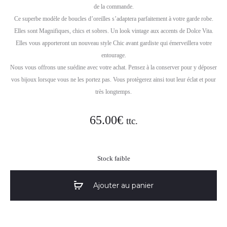
de la commande.
Ce superbe modèle de boucles d’oreilles s’adaptera parfaitement à votre garde robe.
Elles sont Magnifiques, chics et sobres. Un look vintage aux accents de Dolce Vita.
Elles vous apporteront un nouveau style Chic avant gardiste qui émerveillera votre
entourage.
Nous vous offrons une suédine avec votre achat. Pensez à la conserver pour y déposer
vos bijoux lorsque vous ne les portez pas. Vous protègerez ainsi tout leur éclat et pour
très longtemps.
65.00
€
ttc.
Stock faible
Ajouter au panier