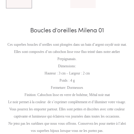
Boucles d’oreilles Milena 01
Ces superbes boucles d’oreilles sont plongées dans un bain d’argent oxydé noir mat.
Elles sont composées d’un cabochon lisse rose fluo teinté dans notre atelier
Perpignanais.
Dimensions:
Hauteur : 3 cm – Largeur : 2 cm
Poids : 4 g
Fermeture: Dormeuses
Finition: Cabochon lisse en verre de bohème, Métal noir mat
Le noir permet à la couleur de s’exprimer complètement et d’illuminer votre visage.
Vous pourrez les emporter partout. Elles sont petites et discrètes avec cette couleur
captivante et lumineuse qui éclairera vos journées dans toutes les occasions.
Ne jetez pas les suédines que nous vous offrons. Conservez-les pour mettre à l’abri
vos superbes bijoux lorsque vous ne les portez pas.