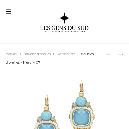
Prod
BOUCLES
BOUCLES
Accueil
Boucles d'oreilles
Dormeuses
Boucles
D’OREILL
D’OREILL
navig
d’oreilles « Meryl » 07
« DREW »
« ROSARI
05
03