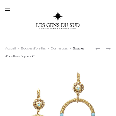
Prod
ELLES
BOUCLES
Accueil
Boucles d'oreilles
Dormeuses
Boucles
SONT
D’OREILL
navig
d’oreilles « Joyce » 01
PEUT-
« CHRISTI
ÊTRE
01
POUR
VOUS…