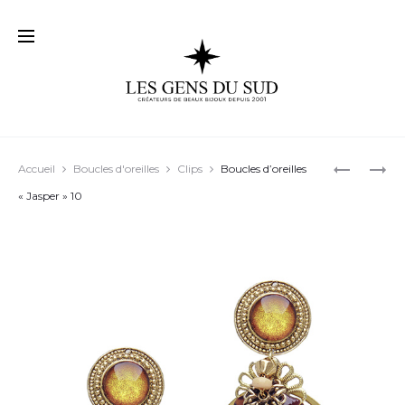
Prod
BOUCLES
BOUCLES
Accueil
Boucles d'oreilles
Clips
Boucles d’oreilles
D’OREILL
D’OREILL
navig
« Jasper » 10
« JASPER 
« JASPER 
06
08