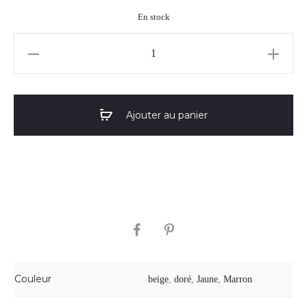
En stock
quantité
de
Boucles
d'oreilles
Ajouter au panier
"Jasper"
10
SHARE
Couleur
beige
,
doré
,
Jaune
,
Marron