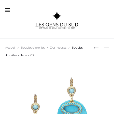
Prod
BOUCLES
BOUCLES
Accueil
Boucles d'oreilles
Dormeuses
Boucles
D’OREILL
D’OREILL
navig
d’oreilles « Jane » 02
« EMMY »
« CARLA »
04
04